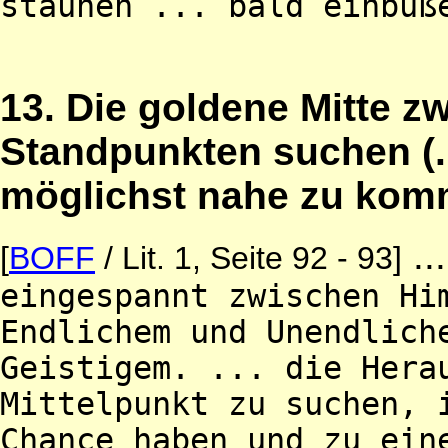
staunen ... bald einbüß
13. Die goldene Mitte 
Standpunkten suchen (.
möglichst nahe zu kom
..
[
BOFF
/ Lit. 1, Seite 92 - 93]
eingespannt zwischen Hi
Endlichem und Unendlich
Geistigem. ... die Hera
Mittelpunkt zu suchen, 
Chance haben und zu ein