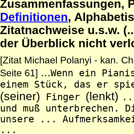
Zusammenfassungen, P
Definitionen
, Alphabeti
Zitatnachweise u.s.w. (.
der Überblick nicht ver
[Zitat Michael Polanyi - kan. C
...
Seite 61]
Wenn ein Piani
einem Stück, das er spi
(seiner)
(lenkt)
Finger
..
und muß unterbrechen. D
unsere ... Aufmerksamke
...